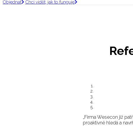
Objednat
Chci vidět, jak to funguje
Ref
„Firma Wesecon již patř
proaktivně hledá a navr
Pavel Jindra, IT Manag