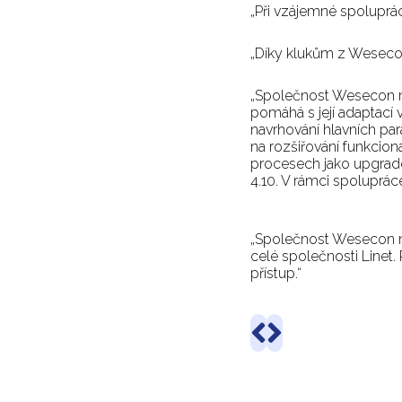
„Při vzájemné spolupráci
Břetislav Frk, Vedoucí
„Díky klukům z Weseco
Stanislav Grünfeld, 
„Společnost Wesecon n
pomáhá s její adaptací 
navrhování hlavních pa
na rozšiřování funkcion
procesech jako upgrade
4.10. V rámci spoluprác
Lukáš Záruba, Produkt
pro oblast Infrastruktu
„Společnost Wesecon n
celé společnosti Linet
přístup.“
Miroslav Lapour, CIO,