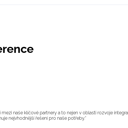
erence
í mezi naše klíčové partnery a to nejen v oblasti rozvoje integr
huje nejvhodnější řešení pro naše potřeby.“
er, Enterprise Applications, CETIN a.s.