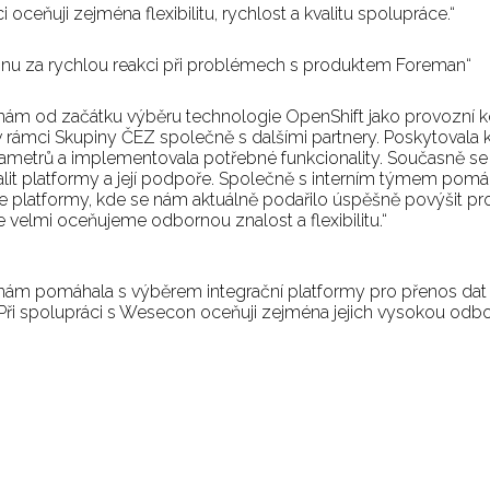
 oceňuji zejména flexibilitu, rychlost a kvalitu spolupráce.“
 oddělení Analýza a rozvoj IS, ČEPRO, a.s.
nu za rychlou reakci při problémech s produktem Foreman“
ICT manager ČRa
ám od začátku výběru technologie OpenShift jako provozní k
v rámci Skupiny ČEZ společně s dalšími partnery. Poskytovala 
rametrů a implementovala potřebné funkcionality. Současně se
alit platformy a její podpoře. Společně s interním týmem pomá
 platformy, kde se nám aktuálně podařilo úspěšně povýšit pro
e velmi oceňujeme odbornou znalost a flexibilitu.“
ový manažer týmu Rozvoj IT Infrastruktury a Platforem & 
ry, ČEZ ICT Services, a.s.
ám pomáhala s výběrem integrační platformy pro přenos dat
. Při spolupráci s Wesecon oceňuji zejména jejich vysokou odb
 LINET Group SE