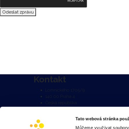
Odeslat zprávu
Kontakt
Lomnického 1705/9
140 00 Praha 4
Česká republika
+420 730 877 711
Tato webová stránka použ
info@wesecon.cz
Sledujte nás na LinkedIn
Můžeme využívat soubory 