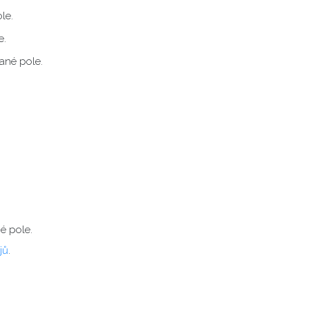
le.
e.
ané pole.
é pole.
jů
.