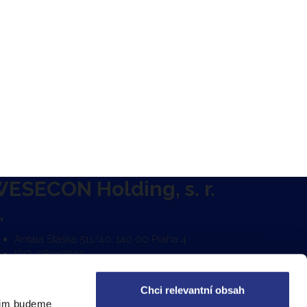
ESECON Holding, s. r.
.
Antala Staška 511/40, 140 00 Praha 4
IČO: 08917825
DIČ: CZ 08917825
Zapsáno v OR u Městského soudu v Praze
Chci relevantní obsah
ve složce C 327511
nim budeme