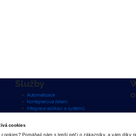
Služby
W
o
Automatizace
Kontejnerová řešení
Integrace aplikací a systémů
Vývoj aplikací na míru
Konzultace a školení
ívá cookies
Outsourcing a podpora
cookies? Pomáhají nám s lepší péči o zákazníky, a vám díky 