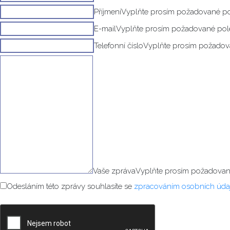
Příjmení
Vyplňte prosím požadované po
E-mail
Vyplňte prosím požadované pol
Telefonní číslo
Vyplňte prosím požadov
Vaše zpráva
Vyplňte prosím požadovan
Odesláním této zprávy souhlasíte se
zpracováním osobních úda