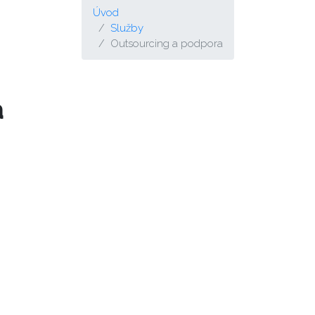
Úvod
Služby
Outsourcing a podpora
a